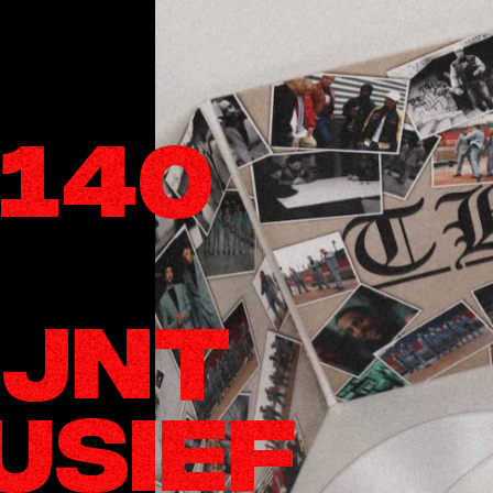
 140
IJNT
USIEF