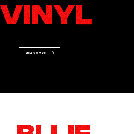
VINYL
READ MORE
read more about Artikel 140 van THC verschijnt o
BLIJF